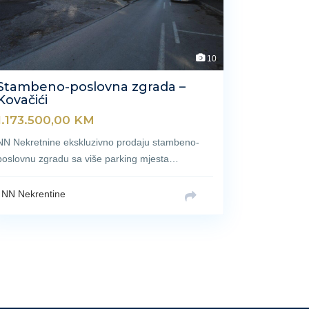
10
Stambeno-poslovna zgrada –
Kovačići
1.173.500,00
KM
NN Nekretnine ekskluzivno prodaju stambeno-
poslovnu zgradu sa više parking mjesta…
NN Nekrentine