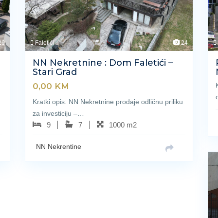
26
Faletići
24
NN Nekretnine : Dom Faletići –
Stari Grad
0,00
KM
Kratki opis: NN Nekretnine prodaje odličnu priliku
za investiciju –…
9
7
1000 m2
NN Nekrentine