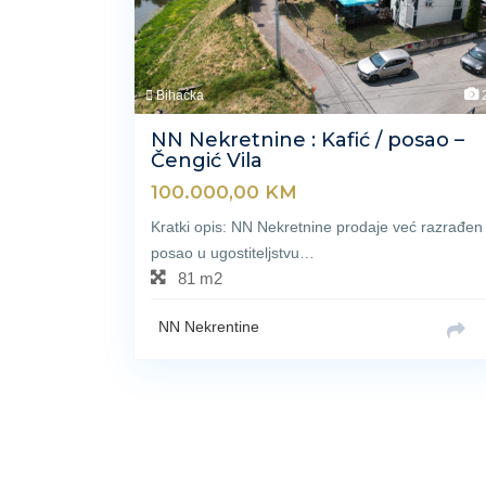
Bihaćka
NN Nekretnine : Kafić / posao –
Čengić Vila
100.000,00
KM
Kratki opis: NN Nekretnine prodaje već razrađen
posao u ugostiteljstvu…
81 m2
NN Nekrentine