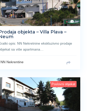
29
Prodaja objekta – Villa Plava –
Neum
Kratki opis: NN Nekretnine ekskluzivno prodaje
objekat sa više apartmana…
NN Nekrentine
Poslovni objekat