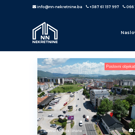
info@nn-nekretnine.ba
+387 61 157 997
066 
Naslo
Poslovni objekat
Bulevar Mimara Sinana