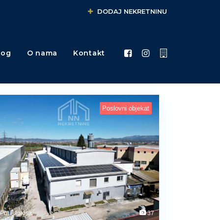
DODAJ NEKRETNINU
log
O nama
Kontakt
Poslovni objekat
Put Famosa
37