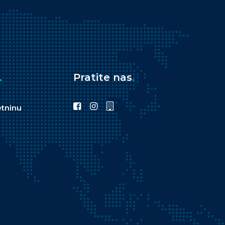
.
Pratite nas
.
etninu