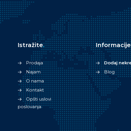
Istražite
.
Informacije
Prodaja
Dodaj nekr
Najam
Blog
O nama
Kontakt
Opšti uslovi
poslovanja