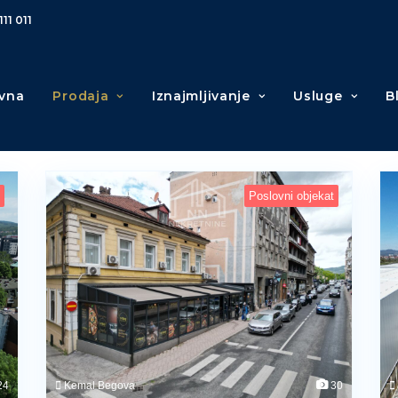
111 011
vna
Prodaja
Iznajmljivanje
Usluge
B
Poslovni objekat
24
Kemal Begova
30