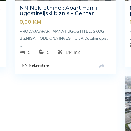
t
NN Nekretnine : Apartmani i
ugostiteljski biznis – Centar
0,00
KM
PRODAJA APARTMANA I UGOSTITELJSKOG
BIZNISA – ODLIČNA INVESTICIJA Detaljni opis:
…
5
5
144 m2
NN Nekrentine