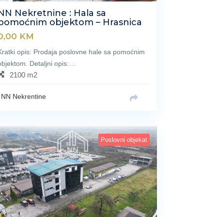
NN Nekretnine : Hala sa
pomoćnim objektom – Hrasnica
0,00
KM
Kratki opis: Prodaja poslovne hale sa pomoćnim
objektom. Detaljni opis:…
2100 m2
NN Nekrentine
Poslovni objekat