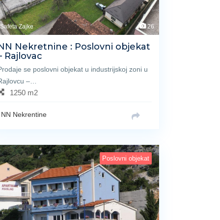
Safeta Zajke
26
NN Nekretnine : Poslovni objekat
– Rajlovac
Prodaje se poslovni objekat u industrijskoj zoni u
Rajlovcu –…
1250 m2
NN Nekrentine
Poslovni objekat