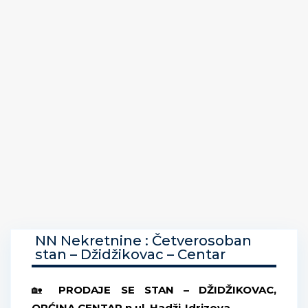
NN Nekretnine : Četverosoban
stan – Džidžikovac – Centar
🏡
PRODAJE SE STAN – DŽIDŽIKOVAC,
OPĆINA CENTAR,n ul. Hadži-Idrizova