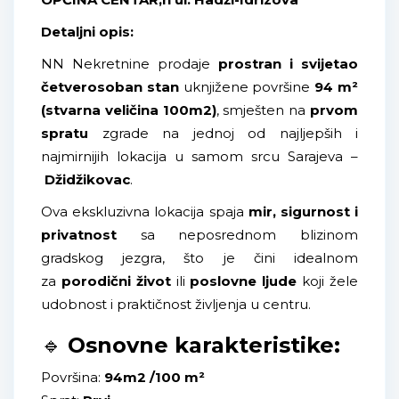
Detaljni opis:
NN Nekretnine prodaje
prostran i svijetao
četverosoban stan
uknjižene površine
94 m²
(stvarna veličina 100m2)
, smješten na
prvom
spratu
zgrade na jednoj od najljepših i
najmirnijih lokacija u samom srcu Sarajeva –
Džidžikovac
.
Ova ekskluzivna lokacija spaja
mir, sigurnost i
privatnost
sa neposrednom blizinom
gradskog jezgra, što je čini idealnom
za
porodični život
ili
poslovne ljude
koji žele
udobnost i praktičnost življenja u centru.
🔹
Osnovne karakteristike:
Površina:
94m2 /100 m²