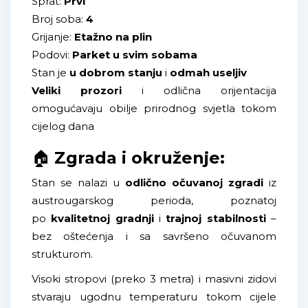
Sprat:
Prvi
Broj soba:
4
Grijanje:
Etažno na plin
Podovi:
Parket u svim sobama
Stan je
u dobrom stanju
i
odmah useljiv
Veliki prozori
i odlična orijentacija
omogućavaju obilje prirodnog svjetla tokom
cijelog dana
🏠
Zgrada i okruženje:
Stan se nalazi u
odlično očuvanoj zgradi
iz
austrougarskog perioda, poznatoj
po
kvalitetnoj gradnji
i
trajnoj stabilnosti
–
bez oštećenja i sa savršeno očuvanom
strukturom.
Visoki stropovi (preko 3 metra) i masivni zidovi
stvaraju ugodnu temperaturu tokom cijele