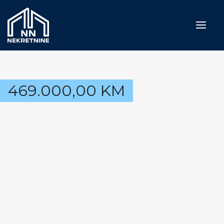
Naslovna
469.000,00
KM
Prodaja
Iznajmljivanje
Usluge
Blog
O nama
Kontakt