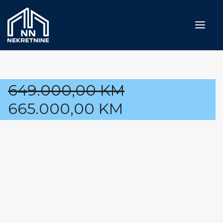
Naslovna
649.000,00
KM
Prodaja
665.000,00
KM
Iznajmljivanje
Usluge
Blog
O nama
Kontakt