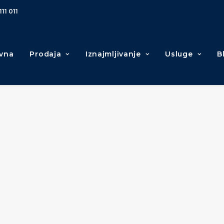
111 011
vna
Prodaja
Iznajmljivanje
Usluge
B