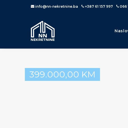
info@nn-nekretnine.ba
+387 61 157 997
066 
Naslo
399.000,00
KM