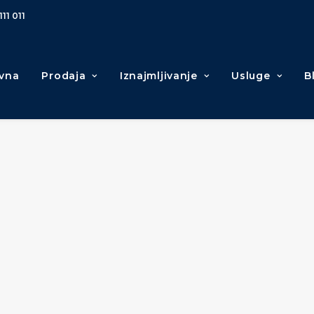
111 011
vna
Prodaja
Iznajmljivanje
Usluge
B