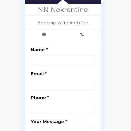
NN Nekrentine
Agencija za nekretnine
Name *
Email *
Phone *
Your Message *