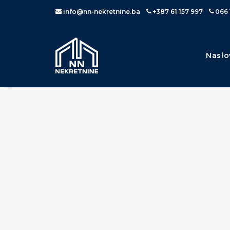
info@nn-nekretnine.ba
+387 61 157 997
066 
Naslo