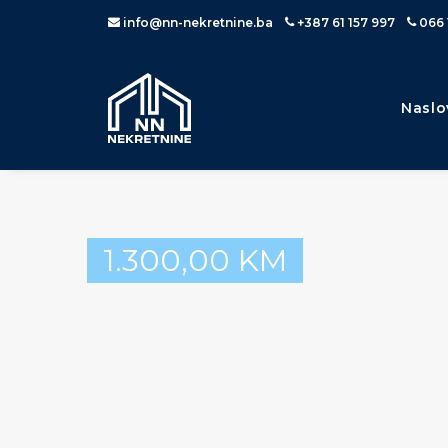
info@nn-nekretnine.ba
+387 61 157 997
066 
Naslo
1.300,00
KM