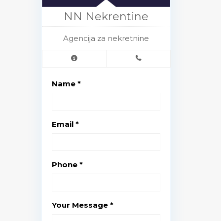
NN Nekrentine
Agencija za nekretnine
Name *
Email *
Phone *
Your Message *