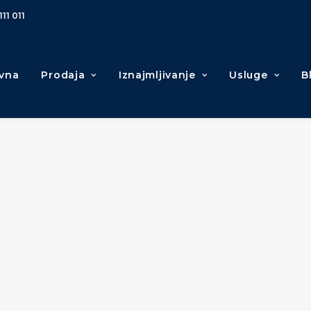
111 011
vna
Prodaja
Iznajmljivanje
Usluge
B