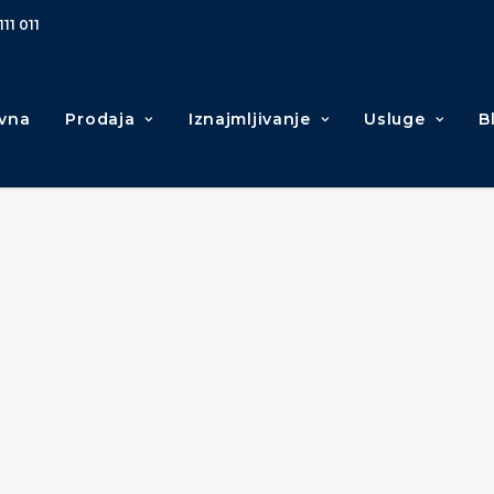
111 011
vna
Prodaja
Iznajmljivanje
Usluge
B