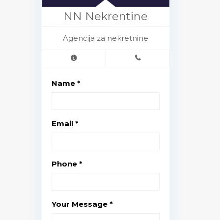
NN Nekrentine
Agencija za nekretnine
Name *
Email *
Phone *
Your Message *