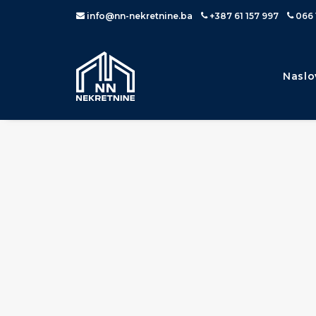
info@nn-nekretnine.ba
+387 61 157 997
066 
Naslo