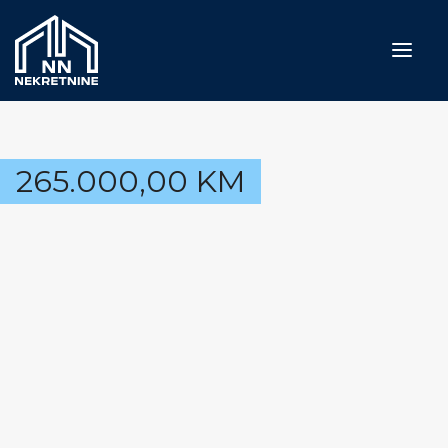
Naslovna
265.000,00
KM
Prodaja
Iznajmljivanje
Usluge
Blog
O nama
Kontakt