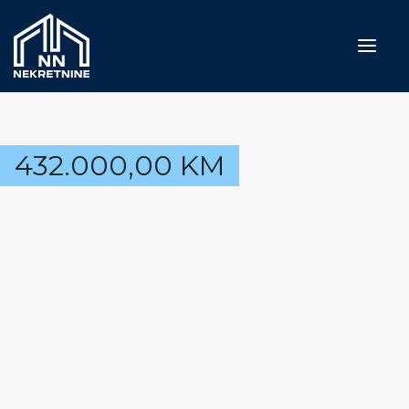
Naslovna
432.000,00
KM
Prodaja
Iznajmljivanje
Usluge
Blog
O nama
Kontakt