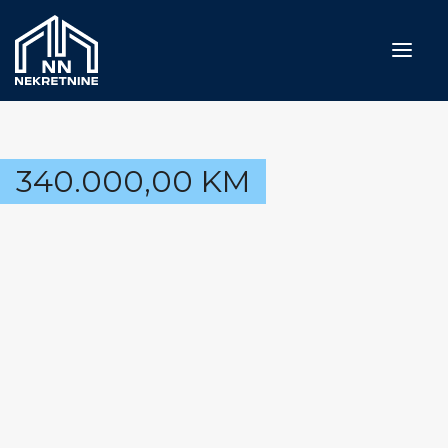
Naslovna
340.000,00
KM
Prodaja
Iznajmljivanje
Usluge
Blog
O nama
Kontakt