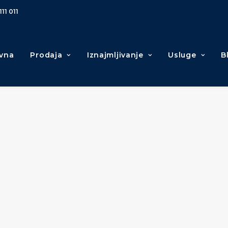
111 011
vna
Prodaja
Iznajmljivanje
Usluge
B