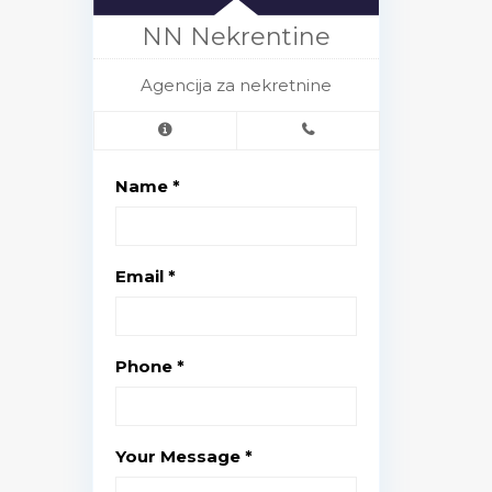
NN Nekrentine
Agencija za nekretnine
Name *
Email *
Phone *
Your Message *