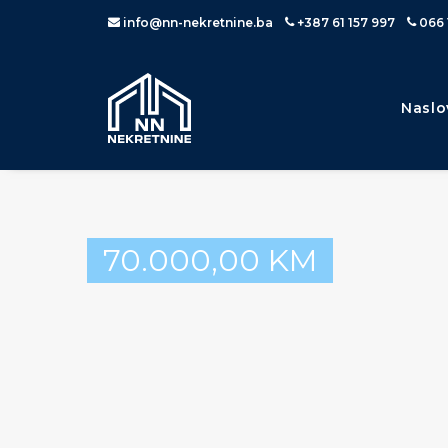
info@nn-nekretnine.ba
+387 61 157 997
066 
Naslo
70.000,00
KM