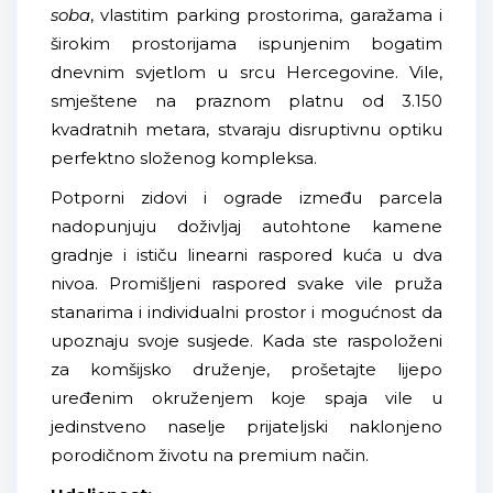
soba
, vlastitim parking prostorima, garažama i
širokim prostorijama ispunjenim bogatim
dnevnim svjetlom u srcu Hercegovine. Vile,
smještene na praznom platnu od 3.150
kvadratnih metara, stvaraju disruptivnu optiku
perfektno složenog kompleksa.
Potporni zidovi i ograde između parcela
nadopunjuju doživljaj autohtone kamene
gradnje i ističu linearni raspored kuća u dva
nivoa. Promišljeni raspored svake vile pruža
stanarima i individualni prostor i mogućnost da
upoznaju svoje susjede. Kada ste raspoloženi
za komšijsko druženje, prošetajte lijepo
uređenim okruženjem koje spaja vile u
jedinstveno naselje prijateljski naklonjeno
porodičnom životu na premium način.